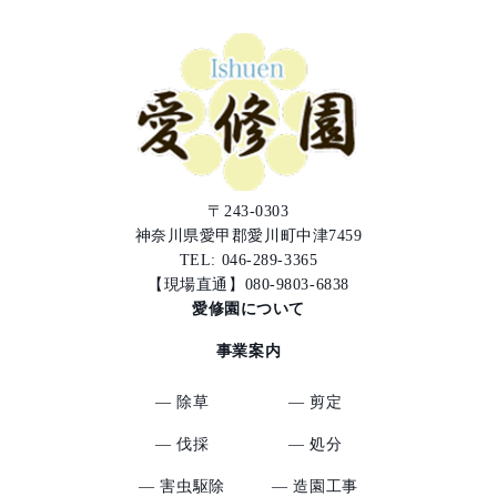
CONTACT
〒243-0303
神奈川県愛甲郡愛川町中津7459
TEL:
046-289-3365
【現場直通】
080-9803-6838
愛修園について
事業案内
― 除草
― 剪定
― 伐採
― 処分
― 害虫駆除
― 造園工事