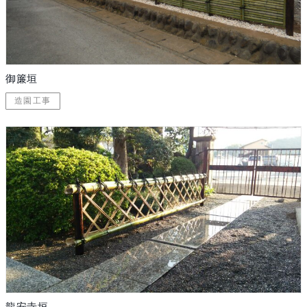
御簾垣
造園工事