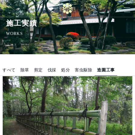
施工実績
WORKS
すべて
除草
剪定
伐採
処分
害虫駆除
造園工事