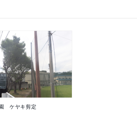
園 ケヤキ剪定