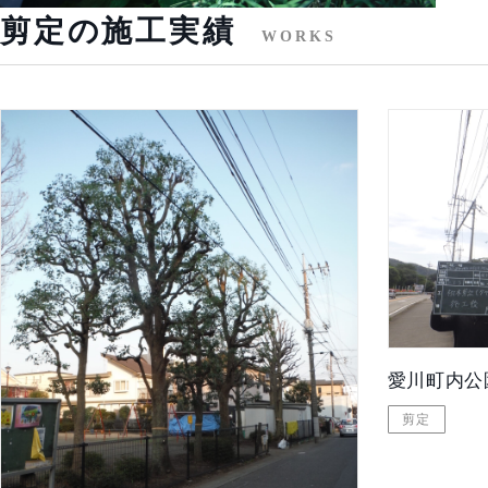
剪定の施工実績
WORKS
愛川町内公
剪定