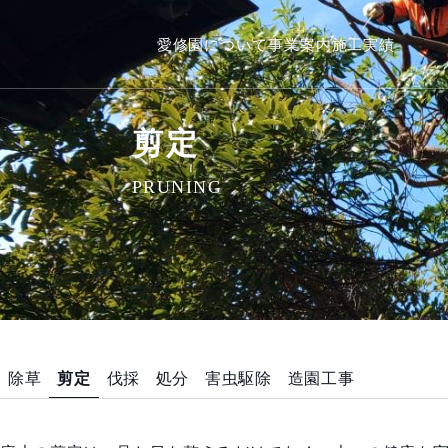
愛修園について
事業案内
施工実績
剪定
PRUNING
除草
剪定
伐採
処分
害虫駆除
造園工事